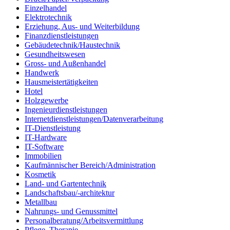
Einzelhandel
Elektrotechnik
Erziehung, Aus- und Weiterbildung
Finanzdienstleistungen
Gebäudetechnik/Haustechnik
Gesundheitswesen
Gross- und Außenhandel
Handwerk
Hausmeistertätigkeiten
Hotel
Holzgewerbe
Ingenieurdienstleistungen
Internetdienstleistungen/Datenverarbeitung
IT-Dienstleistung
IT-Hardware
IT-Software
Immobilien
Kaufmännischer Bereich/Administration
Kosmetik
Land- und Gartentechnik
Landschaftsbau/-architektur
Metallbau
Nahrungs- und Genussmittel
Personalberatung/Arbeitsvermittlung
Pflege, Therapie