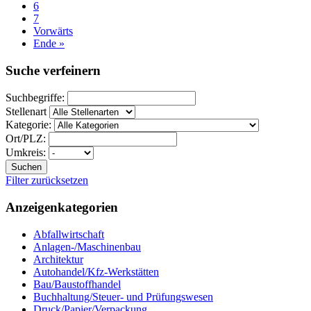
6
7
Vorwärts
Ende »
Suche verfeinern
Suchbegriffe:
Stellenart
Kategorie:
Ort/PLZ:
Umkreis:
Suchen
Filter zurücksetzen
Anzeigenkategorien
Abfallwirtschaft
Anlagen-/Maschinenbau
Architektur
Autohandel/Kfz-Werkstätten
Bau/Baustoffhandel
Buchhaltung/Steuer- und Prüfungswesen
Druck/Papier/Verpackung