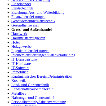
Einzelhandel
Elektrotechnik
Erziehung, Aus- und Weiterbildung
Finanzdienstleistungen
Gebäudetechnik/Haustechnik
Gesundheitswesen
Gross- und Außenhandel
Handwerk
Hausmeistertätigkeiten
Hotel
Holzgewerbe
Ingenieurdienstleistungen
Internetdienstleistungen/Datenverarbeitung
IT-Dienstleistung
IT-Hardware
IT-Software
Immobilien
Kaufmännischer Bereich/Administration
Kosmetik
Land- und Gartentechnik
Landschaftsbau/-architektur
Metallbau
Nahrungs- und Genussmittel
Personalberatung/Arbeitsvermittlung