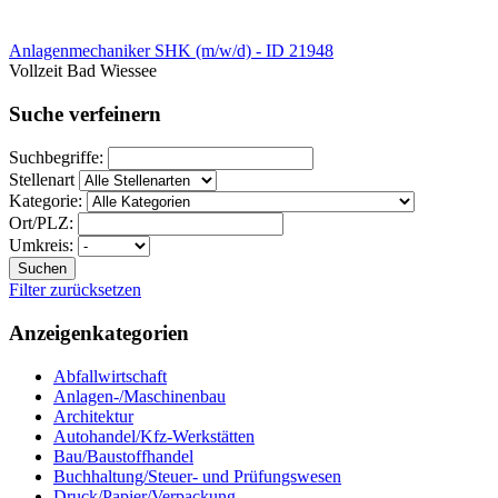
Anlagenmechaniker SHK (m/w/d) - ID 21948
Vollzeit
Bad Wiessee
Suche verfeinern
Suchbegriffe:
Stellenart
Kategorie:
Ort/PLZ:
Umkreis:
Suchen
Filter zurücksetzen
Anzeigenkategorien
Abfallwirtschaft
Anlagen-/Maschinenbau
Architektur
Autohandel/Kfz-Werkstätten
Bau/Baustoffhandel
Buchhaltung/Steuer- und Prüfungswesen
Druck/Papier/Verpackung