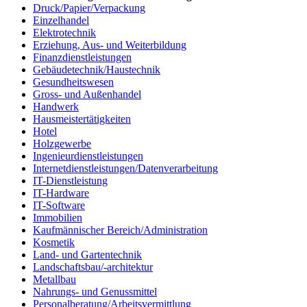
Druck/Papier/Verpackung
Einzelhandel
Elektrotechnik
Erziehung, Aus- und Weiterbildung
Finanzdienstleistungen
Gebäudetechnik/Haustechnik
Gesundheitswesen
Gross- und Außenhandel
Handwerk
Hausmeistertätigkeiten
Hotel
Holzgewerbe
Ingenieurdienstleistungen
Internetdienstleistungen/Datenverarbeitung
IT-Dienstleistung
IT-Hardware
IT-Software
Immobilien
Kaufmännischer Bereich/Administration
Kosmetik
Land- und Gartentechnik
Landschaftsbau/-architektur
Metallbau
Nahrungs- und Genussmittel
Personalberatung/Arbeitsvermittlung