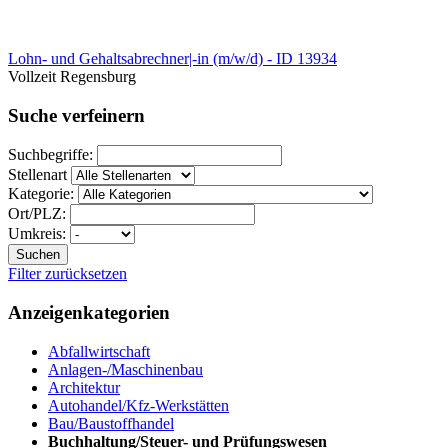
Lohn- und Gehaltsabrechner|-in (m/w/d) - ID 13934
Vollzeit
Regensburg
Suche verfeinern
Suchbegriffe:
Stellenart
Kategorie:
Ort/PLZ:
Umkreis:
Suchen
Filter zurücksetzen
Anzeigenkategorien
Abfallwirtschaft
Anlagen-/Maschinenbau
Architektur
Autohandel/Kfz-Werkstätten
Bau/Baustoffhandel
Buchhaltung/Steuer- und Prüfungswesen